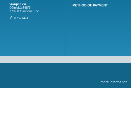
CONTACT
VRANJICA.EU
CONTACTS
+420 774 671 201
GDPR
tomasek.p@seznam.cz
HOW TO BOOK
Vranjica.eu
METHOD OF PAYMEN
Dělnická 548/7
779 00 Olomouc, CZ
IČ: 87521474