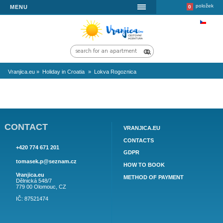
MENU
Vranjica.eu
»
Holiday in Croatia
»
Lokva Rogoznica
CONTACT
VRANJICA.EU
CONTACTS
+420 774 671 201
GDPR
tomasek.p@seznam.cz
HOW TO BOOK
Vranjica.eu
METHOD OF PAYMEN